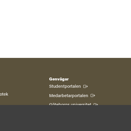
Genvägar
(Extern länk)
Studentportalen
iotek
(Extern länk)
Medarbetarportalen
(Extern länk)
Göteborgs universitet
borg
Om webbplatsen
Tillgänglighetsredogörelse