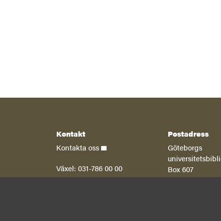
Kontakt
Postadress
Kontakta oss
Göteborgs
universitetsbibl
Växel: 031-786 00 00
Box 607
SE 405 30 Göte
Presskontakt:
Malin Carlgren
Organisationsnummer: