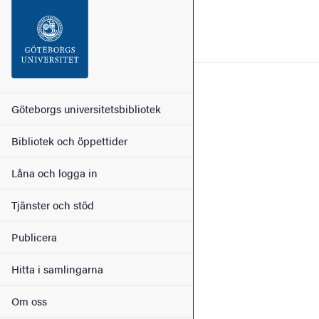
Sökfunktionen
Sidfoten
Kontakt
Huvudmeny
Göteborgs universitetsbibliotek
Bibliotek och öppettider
Om webbplatsen
Låna och logga in
Tjänster och stöd
Publicera
Hitta i samlingarna
Om oss