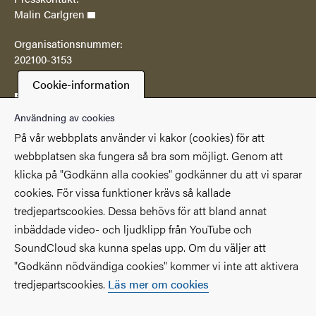
Malin Carlgren
Organisationsnummer:
202100-3153
Cookie-information
Postadress
Göteborgs universitetsbibliotek
Användning av cookies
Box 607
På vår webbplats använder vi kakor (cookies) för att
SE 405 30 Göteborg
webbplatsen ska fungera så bra som möjligt. Genom att
klicka på "Godkänn alla cookies" godkänner du att vi sparar
Genvägar
cookies. För vissa funktioner krävs så kallade
(Extern länk)
(Extern länk)
Studentportalen
Medarbetarportalen
tredjepartscookies. Dessa behövs för att bland annat
(Extern länk)
Göteborgs universitet
Om webbplatsen
inbäddade video- och ljudklipp från YouTube och
SoundCloud ska kunna spelas upp. Om du väljer att
Tillgänglighetsredogörelse
"Godkänn nödvändiga cookies" kommer vi inte att aktivera
tredjepartscookies.
Läs mer om cookies