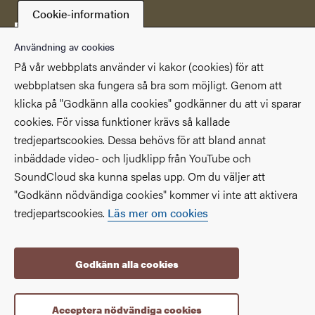
Cookie-information
Postadress
Göteborgs universitetsbibliotek
Användning av cookies
Box 607
På vår webbplats använder vi kakor (cookies) för att
SE 405 30 Göteborg
webbplatsen ska fungera så bra som möjligt. Genom att
klicka på "Godkänn alla cookies" godkänner du att vi sparar
Genvägar
cookies. För vissa funktioner krävs så kallade
(Extern länk)
(Extern länk)
Studentportalen
Medarbetarportalen
tredjepartscookies. Dessa behövs för att bland annat
(Extern länk)
Göteborgs universitet
Om webbplatsen
inbäddade video- och ljudklipp från YouTube och
SoundCloud ska kunna spelas upp. Om du väljer att
Tillgänglighetsredogörelse
"Godkänn nödvändiga cookies" kommer vi inte att aktivera
tredjepartscookies.
Läs mer om cookies
Godkänn alla cookies
Acceptera nödvändiga cookies