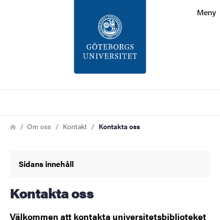
Sökfunktionen
Meny
Sidfoten
Kontakt
Om webbplatsen
Sök
Länkstig
Hem
Om oss
Kontakt
Kontakta oss
Sidans innehåll
Kontakta oss
Välkommen att kontakta universitetsbiblioteket