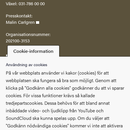
Växel: 031-786 00 00
Presskontakt:
Malin Carlgren
Organisationsnummer:
202100-3153
Cookie-information
Postadress
Göteborgs universitetsbibliotek
Användning av cookies
Box 607
På vår webbplats använder vi kakor (cookies) för att
SE 405 30 Göteborg
webbplatsen ska fungera så bra som möjligt. Genom att
klicka på "Godkänn alla cookies" godkänner du att vi sparar
Genvägar
cookies. För vissa funktioner krävs så kallade
(Extern länk)
(Extern länk)
Studentportalen
Medarbetarportalen
tredjepartscookies. Dessa behövs för att bland annat
(Extern länk)
Göteborgs universitet
Om webbplatsen
inbäddade video- och ljudklipp från YouTube och
SoundCloud ska kunna spelas upp. Om du väljer att
Tillgänglighetsredogörelse
"Godkänn nödvändiga cookies" kommer vi inte att aktivera