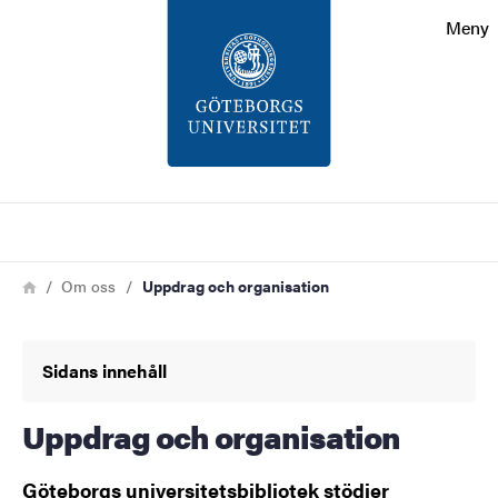
Sökfunktionen
Meny
Sidfoten
Kontakt
Om webbplatsen
Sök
Länkstig
Hem
Om oss
Uppdrag och organisation
Sidans innehåll
Uppdrag och organisation
Göteborgs universitetsbibliotek stödjer