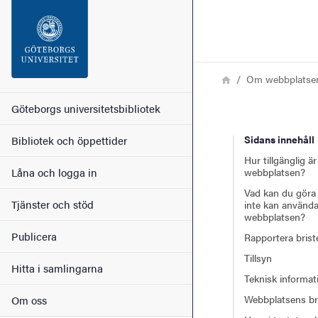
Sökfunktionen
Sidfoten
Länkstig
Hem
Om webbplatse
Kontakt
Huvudmeny
Göteborgs universitetsbibliotek
Sidans innehåll
Bibliotek och öppettider
Om webbplatsen
Hur tillgänglig är
Låna och logga in
webbplatsen?
Vad kan du göra
Tjänster och stöd
inte kan använda
webbplatsen?
Publicera
Rapportera brist
Tillsyn
Hitta i samlingarna
Teknisk informat
Webbplatsens br
Om oss