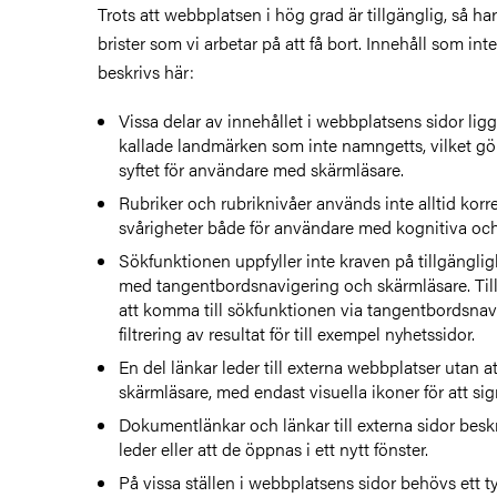
Trots att webbplatsen i hög grad är tillgänglig, så ha
brister som vi arbetar på att få bort. Innehåll som inte 
beskrivs här:
Vissa delar av innehållet i webbplatsens sidor lig
kallade landmärken som inte namngetts, vilket gör 
syftet för användare med skärmläsare.
Rubriker och rubriknivåer används inte alltid korre
svårigheter både för användare med kognitiva och
Sökfunktionen uppfyller inte kraven på tillgänglig
med tangentbordsnavigering och skärmläsare. Till
att komma till sökfunktionen via tangentbordsnavi
filtrering av resultat för till exempel nyhetssidor.
En del länkar leder till externa webbplatser utan at
skärmläsare, med endast visuella ikoner för att sig
Dokumentlänkar och länkar till externa sidor beskri
leder eller att de öppnas i ett nytt fönster.
På vissa ställen i webbplatsens sidor behövs ett t