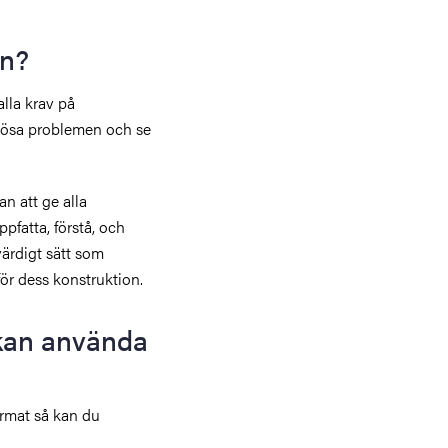
en?
alla krav på
er lösa problemen och se
an att ge alla
fatta, förstå, och
värdigt sätt som
för dess konstruktion.
 kan använda
ormat så kan du