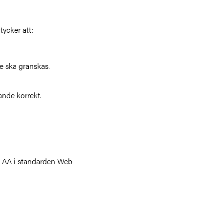
ycker att:
e ska granskas.
ande korrekt.
å AA i standarden
Web