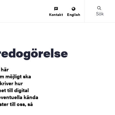
Sök
Kontakt
English
sredogörelse
 här
om möjligt ska
kriver hur
t till digital
 eventuella kända
er till oss, så