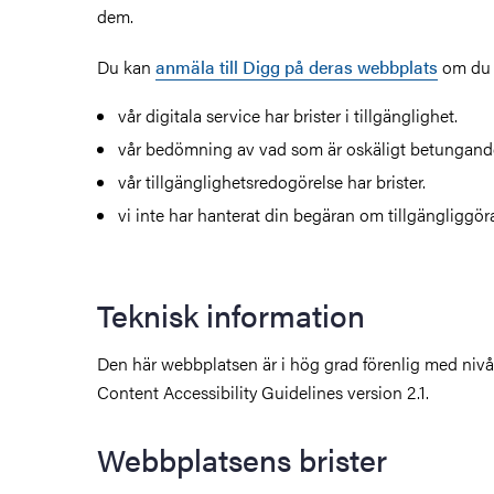
dem.
Du kan
anmäla till Digg på deras webbplats
om du t
vår digitala service har brister i tillgänglighet.
vår bedömning av vad som är oskäligt betungand
vår tillgänglighetsredogörelse har brister.
vi inte har hanterat din begäran om tillgängliggör
Teknisk information
Den här webbplatsen är i hög grad förenlig med niv
Content Accessibility Guideline
s version 2.1.
Webbplatsens brister