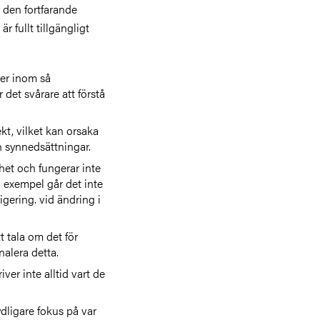
r den fortfarande
är fullt tillgängligt
ger inom så
det svårare att förstå
kt, vilket kan orsaka
 synnedsättningar.
het och fungerar inte
 exempel går det inte
gering. vid ändring i
t tala om det för
nalera detta.
ver inte alltid vart de
ydligare fokus på var