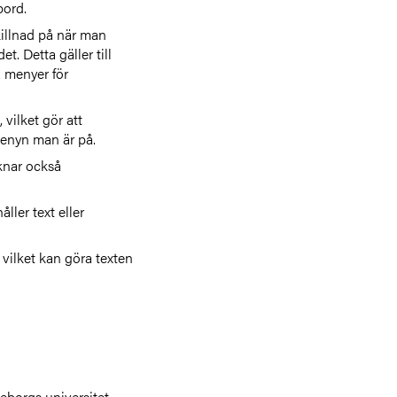
bord.
killnad på när man
. Detta gäller till
 menyer för
vilket gör att
menyn man är på.
aknar också
ller text eller
 vilket kan göra texten
teborgs universitet