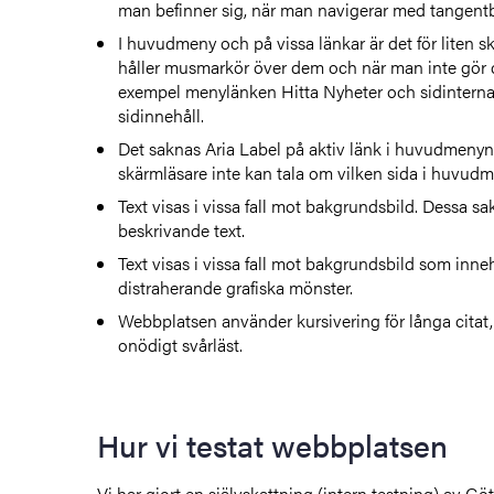
man befinner sig, när man navigerar med tangent
I huvudmeny och på vissa länkar är det för liten s
håller musmarkör över dem och när man inte gör det
exempel menylänken Hitta Nyheter och sidinterna
sidinnehåll.
Det saknas
Aria Label
på aktiv länk i huvudmenyn, 
skärmläsare inte kan tala om vilken sida i huvud
Text visas i vissa fall mot bakgrundsbild. Dessa s
beskrivande text.
Text visas i vissa fall mot bakgrundsbild som innehå
distraherande grafiska mönster.
Webbplatsen använder kursivering för långa citat,
onödigt svårläst.
Hur vi testat webbplatsen
Vi har gjort en självskattning (intern testning) av Gö