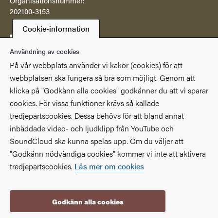
Organisationsnummer:
202100-3153
Cookie-information
Postadress
Göteborgs universitetsbibliotek
Användning av cookies
Box 607
På vår webbplats använder vi kakor (cookies) för att
SE 405 30 Göteborg
webbplatsen ska fungera så bra som möjligt. Genom att
klicka på "Godkänn alla cookies" godkänner du att vi sparar
Genvägar
cookies. För vissa funktioner krävs så kallade
(Extern länk)
(Extern länk)
Studentportalen
Medarbetarportalen
tredjepartscookies. Dessa behövs för att bland annat
(Extern länk)
Göteborgs universitet
Om webbplatsen
inbäddade video- och ljudklipp från YouTube och
SoundCloud ska kunna spelas upp. Om du väljer att
Tillgänglighetsredogörelse
"Godkänn nödvändiga cookies" kommer vi inte att aktivera
tredjepartscookies.
Läs mer om cookies
Godkänn alla cookies