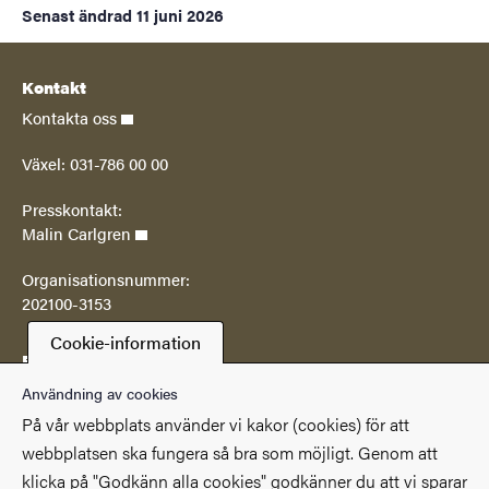
Senast ändrad
11 juni 2026
Kontakt
Kontakta oss
Växel: 031-786 00 00
Presskontakt:
Malin Carlgren
Organisationsnummer:
202100-3153
Cookie-information
Postadress
Göteborgs universitetsbibliotek
Användning av cookies
Box 607
På vår webbplats använder vi kakor (cookies) för att
SE 405 30 Göteborg
webbplatsen ska fungera så bra som möjligt. Genom att
klicka på "Godkänn alla cookies" godkänner du att vi sparar