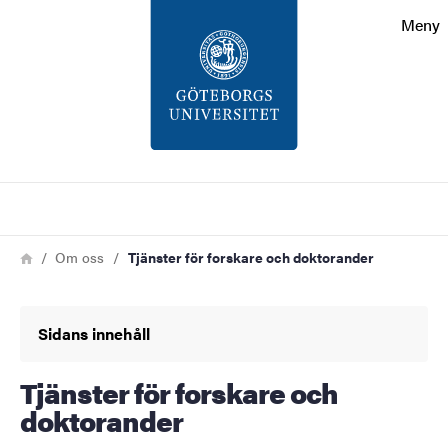
Sökfunktionen
Meny
Sidfoten
Kontakt
Om webbplatsen
Sök
Länkstig
Hem
Om oss
Tjänster för forskare och doktorander
Sidans innehåll
Tjänster för forskare och
doktorander