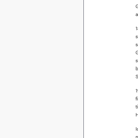
G
a
1
s
s
G
s
b
S
1
f
t
H
I
n