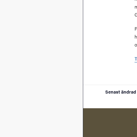
m
G
P
h
o
T
Senast ändrad