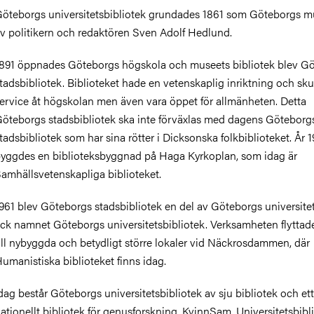
öteborgs universitetsbibliotek grundades 1861 som Göteborgs 
v politikern och redaktören Sven Adolf Hedlund.
891 öppnades Göteborgs högskola och museets bibliotek blev G
tadsbibliotek. Biblioteket hade en vetenskaplig inriktning och sku
ervice åt högskolan men även vara öppet för allmänheten. Detta
öteborgs stadsbibliotek ska inte förväxlas med dagens Göteborg
tadsbibliotek som har sina rötter i Dicksonska folkbiblioteket. År 
yggdes en biblioteksbyggnad på Haga Kyrkoplan, som idag är
amhällsvetenskapliga biblioteket.
961 blev Göteborgs stadsbibliotek en del av Göteborgs universite
ick namnet Göteborgs universitetsbibliotek. Verksamheten flyttad
ill nybyggda och betydligt större lokaler vid Näckrosdammen, där
umanistiska biblioteket finns idag.
dag består Göteborgs universitetsbibliotek av sju bibliotek och ett
ationellt bibliotek för genusforskning, KvinnSam. Universitetsbibl