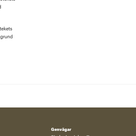
d
tekets
akgrund
Genvägar