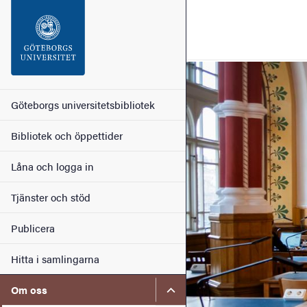
Sökfunktionen
Sidfoten
Bild
Kontakt
Huvudmeny
Göteborgs universitetsbibliotek
Bibliotek och öppettider
Om webbplatsen
Låna och logga in
Tjänster och stöd
Publicera
Hitta i samlingarna
Undermeny för Om oss
Om oss