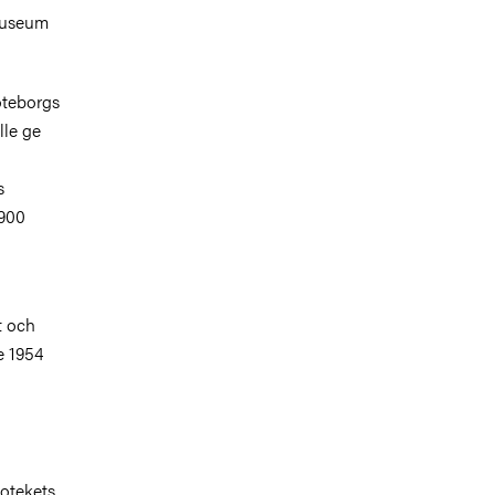
museum
öteborgs
lle ge
s
1900
t och
e 1954
iotekets