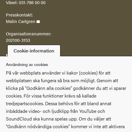
Växel: 031-786 00 00
Presskontakt:
Malin Carlgren
Organisationsnummer:
202100-3153
Cookie-information
Postadress
Göteborgs universitetsbibliotek
Användning av cookies
Box 607
På vår webbplats använder vi kakor (cookies) för att
SE 405 30 Göteborg
webbplatsen ska fungera så bra som möjligt. Genom att
klicka på "Godkänn alla cookies" godkänner du att vi sparar
Genvägar
cookies. För vissa funktioner krävs så kallade
(Extern länk)
(Extern länk)
Studentportalen
Medarbetarportalen
tredjepartscookies. Dessa behövs för att bland annat
(Extern länk)
Göteborgs universitet
Om webbplatsen
inbäddade video- och ljudklipp från YouTube och
SoundCloud ska kunna spelas upp. Om du väljer att
Tillgänglighetsredogörelse
"Godkänn nödvändiga cookies" kommer vi inte att aktivera