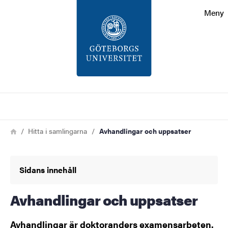
Sökfunktionen
Meny
Sidfoten
Kontakt
Om webbplatsen
Sök
Länkstig
Hem
Hitta i samlingarna
Avhandlingar och uppsatser
Sidans innehåll
Avhandlingar och uppsatser
Avhandlingar är doktoranders examensarbeten.