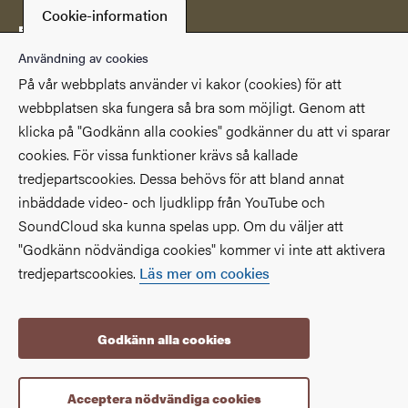
Cookie-information
Postadress
Göteborgs universitetsbibliotek
Användning av cookies
Box 607
På vår webbplats använder vi kakor (cookies) för att
SE 405 30 Göteborg
webbplatsen ska fungera så bra som möjligt. Genom att
klicka på "Godkänn alla cookies" godkänner du att vi sparar
Genvägar
cookies. För vissa funktioner krävs så kallade
(Extern länk)
(Extern länk)
Studentportalen
Medarbetarportalen
tredjepartscookies. Dessa behövs för att bland annat
(Extern länk)
Göteborgs universitet
Om webbplatsen
inbäddade video- och ljudklipp från YouTube och
SoundCloud ska kunna spelas upp. Om du väljer att
Tillgänglighetsredogörelse
"Godkänn nödvändiga cookies" kommer vi inte att aktivera
tredjepartscookies.
Läs mer om cookies
Godkänn alla cookies
Acceptera nödvändiga cookies