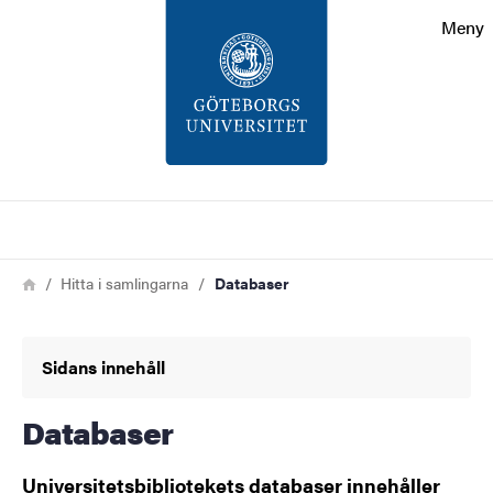
Sökfunktionen
Meny
Sidfoten
Kontakt
Om webbplatsen
Sök
Länkstig
Hem
Hitta i samlingarna
Databaser
Sidans innehåll
Databaser
Universitetsbibliotekets databaser innehåller