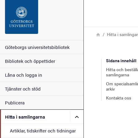
Sökfunktionen
Sidfoten
Länkstig
Hem
Hitta i samlinga
Kontakt
Huvudmeny
Göteborgs universitetsbibliotek
Sidans innehåll
Bibliotek och öppettider
Om webbplatsen
Hitta och beställ
Låna och logga in
samlingarna
Om specialsamli
Tjänster och stöd
arkiv
Kontakta oss
Publicera
Undermeny för Hitta i sam
Hitta i samlingarna
Artiklar, tidskrifter och tidningar