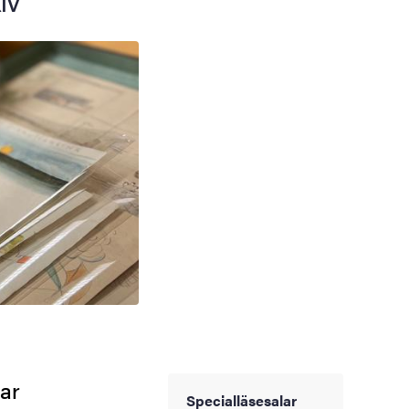
iv
ar
Specialläsesalar