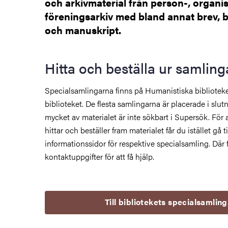
och arkivmaterial från person-, organi
föreningsarkiv med bland annat brev, b
och manuskript.
Hitta och beställa ur samlin
Specialsamlingarna finns på Humanistiska bibliotek
biblioteket. De flesta samlingarna är placerade i slu
mycket av materialet är inte sökbart i Supersök. För 
hittar och beställer fram materialet får du istället gå ti
informationssidor för respektive specialsamling. Där 
kontaktuppgifter för att få hjälp.
ngar, arkiv och handskrifter
Till bibliotekets specialsamlin