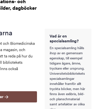
sations- och
ilder, dagböcker
garna
Vad är en
specialsamling?
et och Biomedicinska
En specialsamling hålls
tna magasin, och
ihop av en gemensam
att ta reda på hur du
egenskap, till exempel
ll bibliotekets
tidigare ägare, ämne,
finns också
tryckare eller ursprung.
Universitetsbibliotekets
specialsamlingar
innehåller framför allt
tryckta böcker, men här
finns även exlibris, bild-
gar
och planschmaterial
samt artefakter av olika