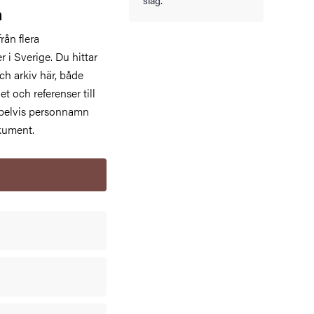
slag.
n
rån flera
r i Sverige. Du hittar
ch arkiv här, både
t och referenser till
mpelvis personnamn
okument.