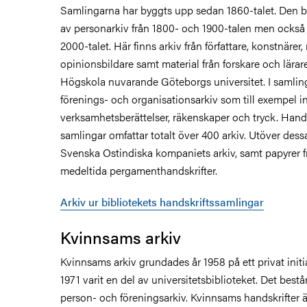
Samlingarna har byggts upp sedan 1860-talet. Den bes
av personarkiv från 1800- och 1900-talen men också v
2000-talet. Här finns arkiv från författare, konstnärer
opinionsbildare samt material från forskare och lära
Högskola nuvarande Göteborgs universitet. I samling
förenings- och organisationsarkiv som till exempel in
verksamhetsberättelser, räkenskaper och tryck. Hand
samlingar omfattar totalt över 400 arkiv. Utöver dess
Svenska Ostindiska kompaniets arkiv, samt papyrer f
medeltida pergamenthandskrifter.
Arkiv ur bibliotekets handskriftssamlingar
Kvinnsams arkiv
Kvinnsams arkiv grundades år 1958 på ett privat init
1971 varit en del av universitetsbiblioteket. Det best
person- och föreningsarkiv. Kvinnsams handskrifter ä