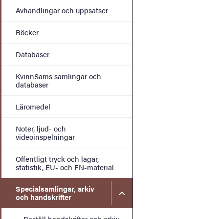
Avhandlingar och uppsatser
Böcker
Databaser
KvinnSams samlingar och
databaser
Läromedel
Noter, ljud- och
videoinspelningar
Offentligt tryck och lagar,
statistik, EU- och FN-material
Specialsamlingar, arkiv
Undermeny för Specialsamli
och handskrifter
Beställ handskrifter och arkiv