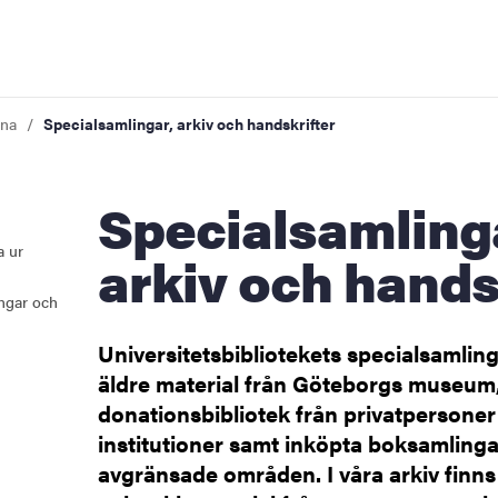
rna
Specialsamlingar, arkiv och handskrifter
Specialsamlingar,
a ur
arkiv och hands
ngar och
Universitetsbibliotekets specialsamling
äldre material från Göteborgs museum
donationsbibliotek från privatpersone
lingarna
institutioner samt inköpta boksamling
avgränsade områden. I våra arkiv finns