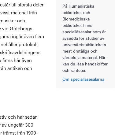
tår till största delen
På Humanistiska
isst material från
biblioteket och
Biomedicinska
, musiker och
biblioteket finns
re vid Göteborgs
specialläsesalar som är
arna ingår även flera
avsedda för studier av
nehåller protokoll,
universitetsbibliotekets
mest ömtåliga och
skriftsavdelningens
värdefulla material. Här
a finns här även
kan du läsa handskrifter
rån antiken och
och rariteter.
Om specialläsesalarna
iativ och har sedan
år av ungefär 300
r främst från 1900-