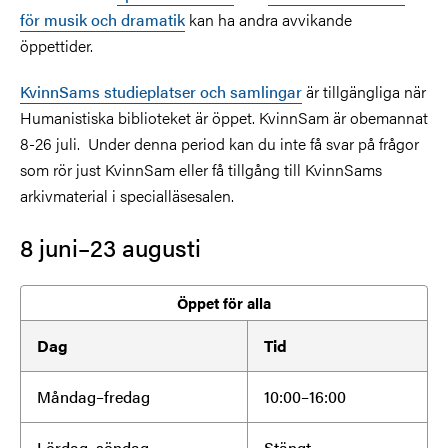
för musik och dramatik
kan ha andra avvikande
öppettider.
KvinnSams studieplatser och samlingar
är tillgängliga när
Humanistiska biblioteket är öppet.
KvinnSam är obemannat
8-26 juli. Under denna period kan du inte få svar på frågor
som rör just KvinnSam eller få tillgång till KvinnSams
arkivmaterial i specialläsesalen.
8 juni–23 augusti
Öppet för alla
Dag
Tid
Måndag–fredag
10:00–16:00
Lördag–söndag
Stängt