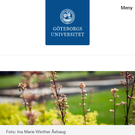
Sökfunktionen
Meny
Sidfoten
Kontakt
Om webbplatsen
Sök
Bild
Foto: Ina Marie Winther Åshaug