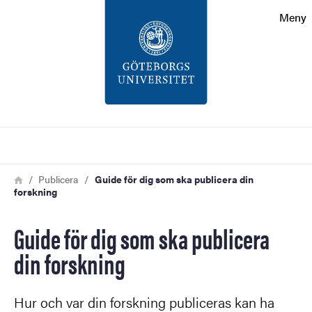
Sökfunktionen
Meny
Sidfoten
Kontakt
Om webbplatsen
Sök
Länkstig
Hem
Publicera
Guide för dig som ska publicera din
forskning
Guide för dig som ska publicera
din forskning
Hur och var din forskning publiceras kan ha