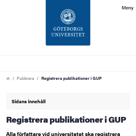
Sökfunktionen
Meny
Sidfoten
Kontakt
Om webbplatsen
Sök
Länkstig
Hem
Publicera
Registrera publikationer i GUP
Sidans innehåll
Registrera publikationer i GUP
Alla författare vid universitetet ska registrera