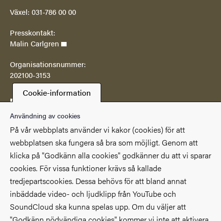
Växel: 031-786 00 00
Presskontakt:
Malin Carlgren
Organisationsnummer:
202100-3153
Cookie-information
Postadress
Göteborgs universitetsbibliotek
Användning av cookies
Box 607
På vår webbplats använder vi kakor (cookies) för att
SE 405 30 Göteborg
webbplatsen ska fungera så bra som möjligt. Genom att
klicka på "Godkänn alla cookies" godkänner du att vi sparar
Genvägar
cookies. För vissa funktioner krävs så kallade
(Extern länk)
(Extern länk)
Studentportalen
Medarbetarportalen
tredjepartscookies. Dessa behövs för att bland annat
(Extern länk)
Göteborgs universitet
Om webbplatsen
inbäddade video- och ljudklipp från YouTube och
SoundCloud ska kunna spelas upp. Om du väljer att
Tillgänglighetsredogörelse
"Godkänn nödvändiga cookies" kommer vi inte att aktivera