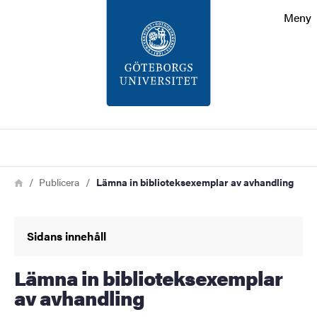
Sökfunktionen
Meny
Sidfoten
Kontakt
Om webbplatsen
Sök
Länkstig
Hem
Publicera
Lämna in biblioteksexemplar av avhandling
Sidans innehåll
Lämna in biblioteksexemplar
av avhandling