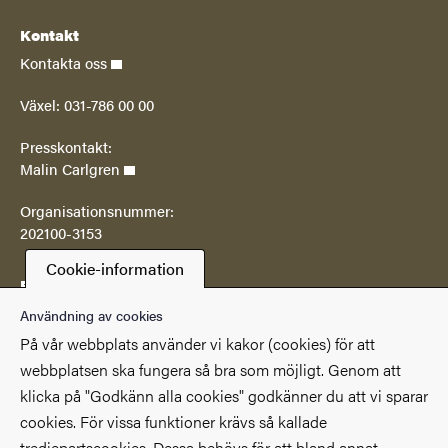
Kontakt
Kontakta oss
Växel: 031-786 00 00
Presskontakt:
Malin Carlgren
Organisationsnummer:
202100-3153
Cookie-information
Postadress
Göteborgs universitetsbibliotek
Användning av cookies
Box 607
På vår webbplats använder vi kakor (cookies) för att
SE 405 30 Göteborg
webbplatsen ska fungera så bra som möjligt. Genom att
klicka på "Godkänn alla cookies" godkänner du att vi sparar
Genvägar
cookies. För vissa funktioner krävs så kallade
(Extern länk)
(Extern länk)
Studentportalen
Medarbetarportalen
tredjepartscookies. Dessa behövs för att bland annat