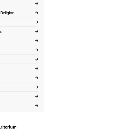
 Religion
s
riterium