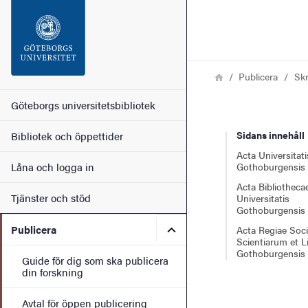
Sökfunktionen
Sidfoten
Länkstig
Hem
Publicera
Skr
Kontakt
Huvudmeny
Göteborgs universitetsbibliotek
Sidans innehåll
Bibliotek och öppettider
Om webbplatsen
Acta Universitati
Låna och logga in
Gothoburgensis
Acta Bibliotheca
Tjänster och stöd
Universitatis
Gothoburgensis
Undermeny för Publicera
Publicera
Acta Regiae Soci
Scientiarum et L
Gothoburgensis
Guide för dig som ska publicera
din forskning
Avtal för öppen publicering