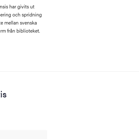
sis har givits ut
icering och spridning
te mellan svenska
rm från biblioteket.
is