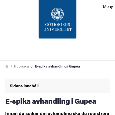
Sökfunktionen
Meny
Sidfoten
Kontakt
Om webbplatsen
Sök
Länkstig
Hem
Publicera
E-spika avhandling i Gupea
Sidans innehåll
E-spika avhandling i Gupea
Innan du spikar din avhandling ska du registrera