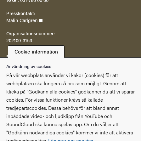
Presskontakt:
Malin Carlgren
Organisationsnummer:
202100-3153
Cookie-information
Postadress
Göteborgs universitetsbibliotek
Användning av cookies
Box 607
På vår webbplats använder vi kakor (cookies) för att
SE 405 30 Göteborg
webbplatsen ska fungera så bra som möjligt. Genom att
klicka på "Godkänn alla cookies" godkänner du att vi sparar
Genvägar
cookies. För vissa funktioner krävs så kallade
(Extern länk)
(Extern länk)
Studentportalen
Medarbetarportalen
tredjepartscookies. Dessa behövs för att bland annat
(Extern länk)
Göteborgs universitet
Om webbplatsen
inbäddade video- och ljudklipp från YouTube och
SoundCloud ska kunna spelas upp. Om du väljer att
Tillgänglighetsredogörelse
"Godkänn nödvändiga cookies" kommer vi inte att aktivera
tredjepartscookies.
Läs mer om cookies